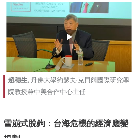
趙穗生
, 丹佛大學約瑟夫·克貝爾國際研究學
院教授兼中美合作中心主任
雪崩式脫鉤：台海危機的經濟應變