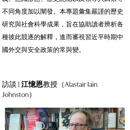
不同角度加以闡發。本專題彙集嚴謹的歷史
研究與社會科學成果，旨在協助讀者辨析各
種彼此競逐的解釋，進而審視習近平時期中
國外交與安全政策的常與變。
訪談 |
江憶恩
教授（Alastair Iain
Johnston）