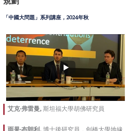
規劃
「中國大問題」系列講座，2024年秋
艾克·弗雷曼,
斯坦福大學胡佛研究員
雨果·布朗利,
博士後研究員，劍橋大學地緣