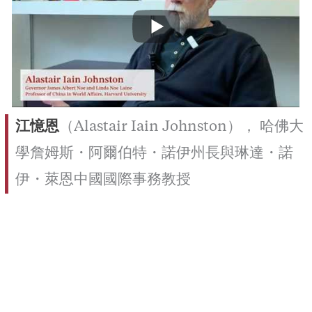
江憶恩
（Alastair Iain Johnston）， 哈佛大
學詹姆斯・阿爾伯特・諾伊州長與琳達・諾
伊・萊恩中國國際事務教授