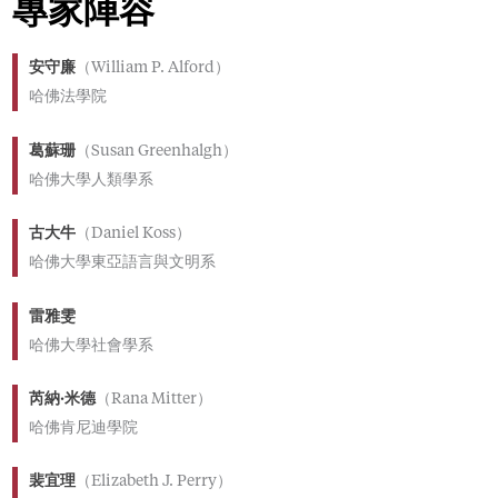
專家陣容
安守廉
（William P. Alford）
哈佛法學院
葛蘇珊
（Susan Greenhalgh）
哈佛大學人類學系
古大牛
（Daniel Koss）
哈佛大學東亞語言與文明系
雷雅雯
哈佛大學社會學系
芮納·米德
（Rana Mitter）
哈佛肯尼迪學院
裴宜理
（Elizabeth J. Perry）