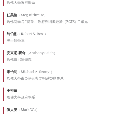
哈佛大學政府學系
任美格
（Meg Rithmire）
哈佛商學院 “商業、政府與國際經濟（BGIE）” 單元
陆伯彬
（Robert S. Ross）
波士頓學院
安東尼·賽奇
（Anthony Saich）
哈佛肯尼迪學院
宋怡明
（Michael A. Szonyi）
哈佛大學東亞語言與文明系暨歷史系
王裕華
哈佛大學政府學系
伍人英
（Mark Wu）