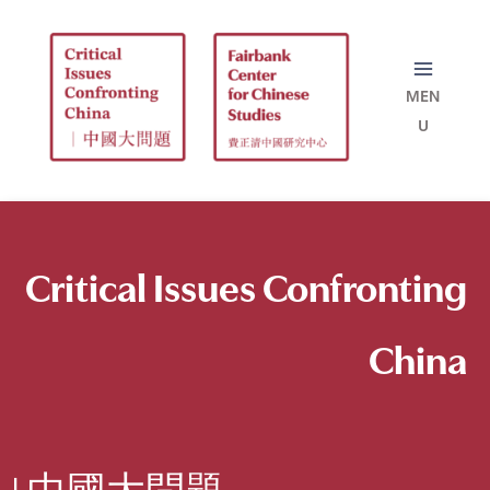
Skip
to
content
Critical Issues
Confronting
China
| 中國大問題